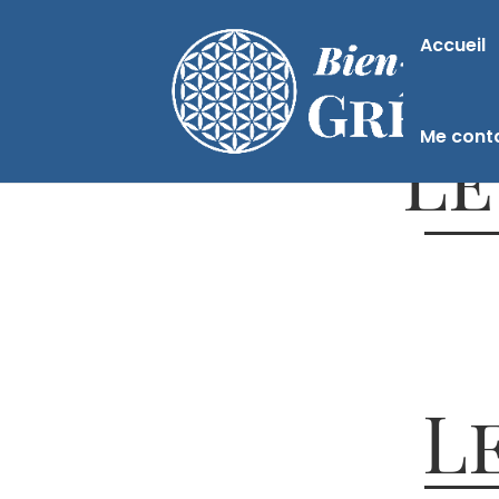
Accueil
Me cont
Le
L