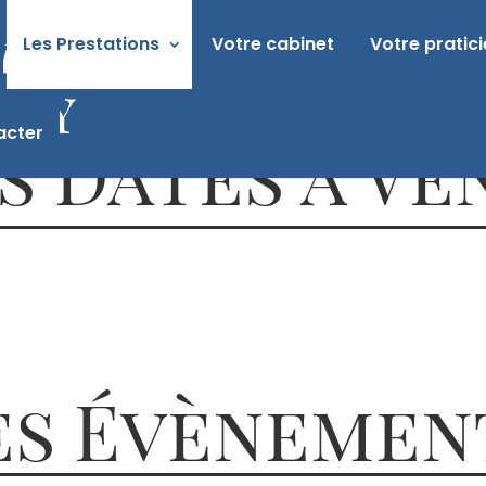
Les Prestations
Votre cabinet
Votre pratic
acter
s Dates à Ve
es Évènemen