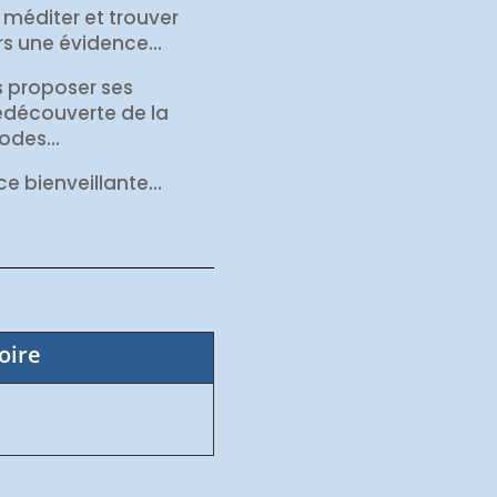
 méditer et trouver
urs une évidence…
s proposer ses
redécouverte de la
hodes…
ce bienveillante…
oire