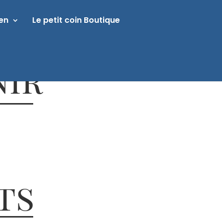
ien
Le petit coin Boutique
nir
ts