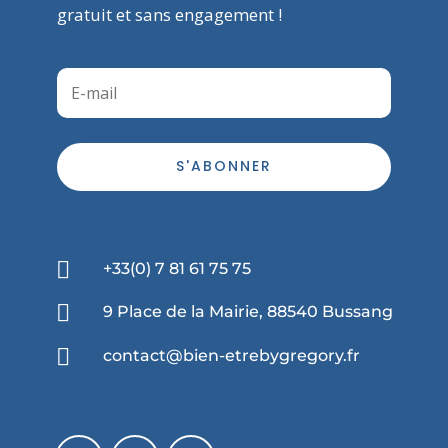
gratuit et sans engagement !
S'ABONNER

+33(0) 7 81 61 75 75

9 Place de la Mairie, 88540 Bussang

contact@bien-etrebygregory.fr