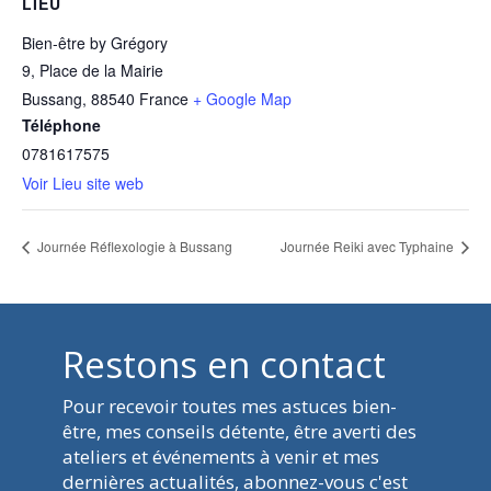
LIEU
Bien-être by Grégory
9, Place de la Mairie
Bussang
,
88540
France
+ Google Map
Téléphone
0781617575
Voir Lieu site web
Journée Réflexologie à Bussang
Journée Reiki avec Typhaine
Restons en contact
Pour recevoir toutes mes
astuces bien-
être, mes
conseils détente, être averti des
ateliers et événements à venir et mes
dernières actualités, abonnez-vous c'est