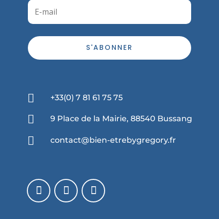
S'ABONNER

+33(0) 7 81 61 75 75

9 Place de la Mairie, 88540 Bussang

contact@bien-etrebygregory.fr