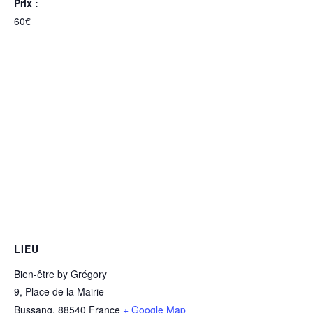
Prix :
60€
LIEU
Bien-être by Grégory
9, Place de la Mairie
Bussang
,
88540
France
+ Google Map