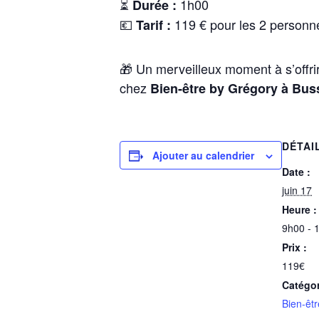
⏳
1h00
Durée :
💶
119 € pour les 2 personn
Tarif :
🎁 Un merveilleux moment à s’offri
chez
Bien-être by Grégory à Bu
DÉTAI
Ajouter au calendrier
Date :
juin 17
Heure :
9h00 - 
Prix :
119€
Catégo
Bien-êtr