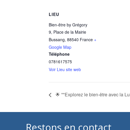
LIEU
Bien-être by Grégory
9, Place de la Mairie
Bussang
,
88540
France
+
Google Map
Téléphone
0781617575
Voir Lieu site web
🌟 **Explorez le bien-être avec la Lu
Restons en contact