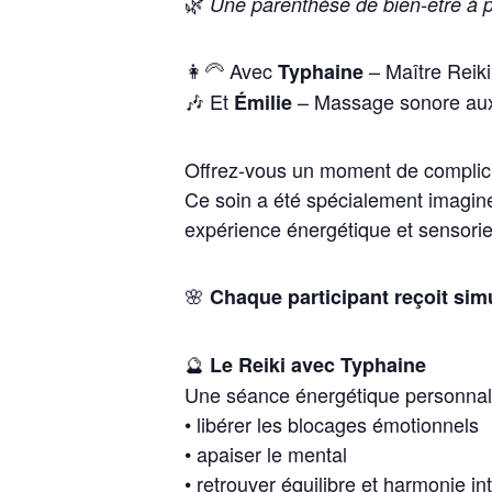
🌿
Une parenthèse de bien-être à 
👩‍🦳 Avec
– Maître Reiki
Typhaine
🎶 Et
– Massage sonore aux
Émilie
Offrez-vous un moment de complici
Ce soin a été spécialement imaginé
expérience énergétique et sensorie
🌸
Chaque participant reçoit sim
🔮
Le Reiki avec Typhaine
Une séance énergétique personnali
• libérer les blocages émotionnels
• apaiser le mental
• retrouver équilibre et harmonie in