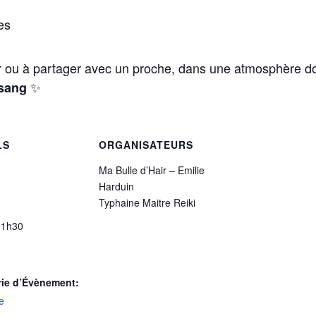
es
r ou à partager avec un proche, dans une atmosphère do
✨
ssang
LS
ORGANISATEURS
Ma Bulle d’Hair – Emilie
Harduin
Typhaine Maitre Reiki
11h30
rie d’Évènement:
e