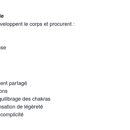
ie
nveloppent le corps et procurent :
nse
ment partagé
ions
quilibrage des chakras
sation de légèreté
 complicité