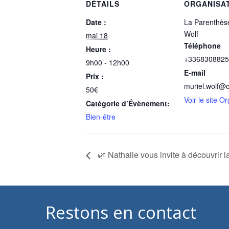
DÉTAILS
ORGANISA
Date :
La Parenthèse
Wolf
mai 18
Téléphone
Heure :
+3368308825
9h00 - 12h00
E-mail
Prix :
muriel.wolf@o
50€
Voir le site O
Catégorie d’Évènement:
Bien-être
🌿 Nathalie vous invite à découvrir l
Restons en contact