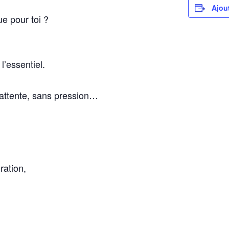
Ajou
ue pour toi ?
…
l’essentiel.
 attente, sans pression…
ration,