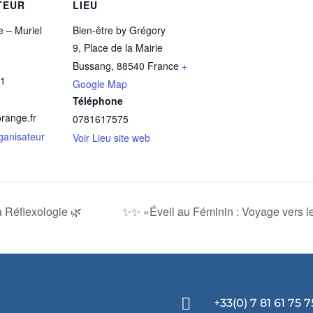
TEUR
LIEU
 – Muriel
Bien-être by Grégory
9, Place de la Mairie
Bussang
,
88540
France
+
1
Google Map
Téléphone
range.fr
0781617575
rganisateur
Voir Lieu site web
a Réflexologie 🌿
✨✨ »Éveil au Féminin : Voyage vers l

+33(0) 7 81 61 75 7