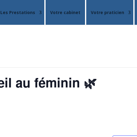
Les Prestations
Votre cabinet
Votre praticien
il au féminin 🌿