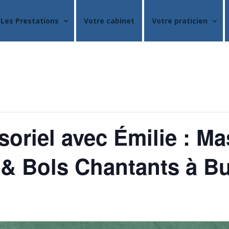
Les Prestations
Votre cabinet
Votre praticien
oriel avec Émilie : M
 & Bols Chantants à B