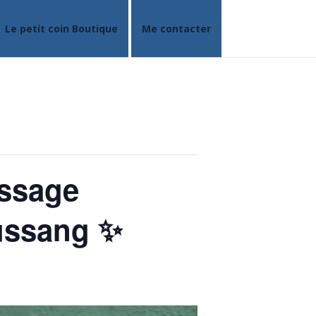
Le petit coin Boutique
Me contacter
assage
ussang ✨