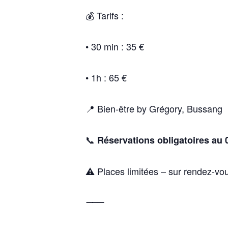
💰
Tarifs :
• 30 min : 35 €
• 1h : 65 €
📍
Bien-être by Grégory
, Bussang
📞
Réservations obligatoires au 
⚠️
Places limitées – sur rendez-vo
⸻