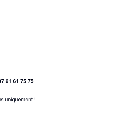
07 81 61 75 75
us uniquement !